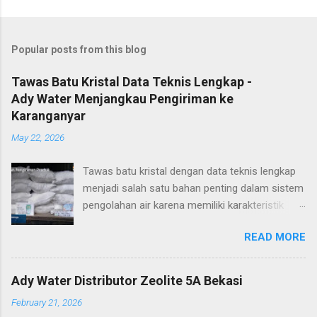
Popular posts from this blog
Tawas Batu Kristal Data Teknis Lengkap -
Ady Water Menjangkau Pengiriman ke
Karanganyar
May 22, 2026
Tawas batu kristal dengan data teknis lengkap
menjadi salah satu bahan penting dalam sistem
pengolahan air karena memiliki karakteristik
yang stabil dan mudah diaplikasikan di berbagai
READ MORE
kebutuhan industri, termasuk wilayah
Karanganyar. Solusi terbaik untuk kebutuhan
tersebut adalah Tawas dari
Ady Water Distributor Zeolite 5A Bekasi
:contentReference[oaicite:0]{index=0} yang
February 21, 2026
memiliki spesifikasi dan data teknis lengkap