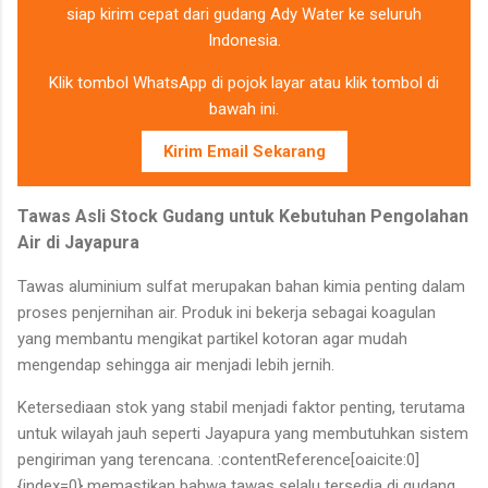
siap kirim cepat dari gudang Ady Water ke seluruh
Indonesia.
Klik tombol WhatsApp di pojok layar atau klik tombol di
bawah ini.
Kirim Email Sekarang
Tawas Asli Stock Gudang untuk Kebutuhan Pengolahan
Air di Jayapura
Tawas aluminium sulfat merupakan bahan kimia penting dalam
proses penjernihan air. Produk ini bekerja sebagai koagulan
yang membantu mengikat partikel kotoran agar mudah
mengendap sehingga air menjadi lebih jernih.
Ketersediaan stok yang stabil menjadi faktor penting, terutama
untuk wilayah jauh seperti Jayapura yang membutuhkan sistem
pengiriman yang terencana. :contentReference[oaicite:0]
{index=0} memastikan bahwa tawas selalu tersedia di gudang