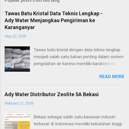
Popular posts from this blog
Tawas Batu Kristal Data Teknis Lengkap -
Ady Water Menjangkau Pengiriman ke
Karanganyar
May 22, 2026
Tawas batu kristal dengan data teknis lengkap
menjadi salah satu bahan penting dalam sistem
pengolahan air karena memiliki karakteristik
yang stabil dan mudah diaplikasikan di berbagai
READ MORE
kebutuhan industri, termasuk wilayah
Karanganyar. Solusi terbaik untuk kebutuhan
tersebut adalah Tawas dari
Ady Water Distributor Zeolite 5A Bekasi
:contentReference[oaicite:0]{index=0} yang
February 21, 2026
memiliki spesifikasi dan data teknis lengkap
serta siap dikirim ke Karanganyar dan seluruh
Bekasi sebagai salah satu kawasan industri
Indonesia. Tawas batu kristal merupakan
terbesar di Indonesia memiliki kebutuhan tinggi
bentuk aluminium sulfat dengan struktur padat