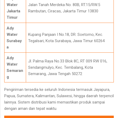
Water
Jalan Tanah Merdeka No. 80B, RT.15/RW.5
Jakarta
Rambutan, Ciracas, Jakarta Timur 13830
Timur
Ady
Water
Kupang Panjaan I No.18, DR. Soetomo, Kec.
Surabay
Tegalsari, Kota Surabaya, Jawa Timur 60264
a
Ady
Jl. Palma Raya No.33 Blok 8C, RT 009 RW 016,
Water
Sendangmulyo, Kec. Tembalang, Kota
Semaran
Semarang, Jawa Tengah 50272
g
Pengiriman tersedia ke seluruh Indonesia termasuk Jayapura,
Papua, Sumatera, Kalimantan, Sulawesi, hingga daerah terpencil
lainnya. Sistem distribusi kami memastikan produk sampai
dengan aman dan tepat waktu.